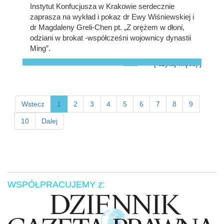
Instytut Konfucjusza w Krakowie serdecznie
zaprasza na wykład i pokaz dr Ewy Wiśniewskiej i
dr Magdaleny Greli-Chen pt. „Z orężem w dłoni,
odziani w brokat -współcześni wojownicy dynastii
Ming”.
[ czytaj więcej ]
Wstecz
1
2
3
4
5
6
7
8
9
10
Dalej
WSPÓŁPRACUJEMY z: