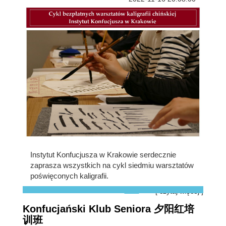
Instytut Konfucjusza w Krakowie serdecznie
zaprasza wszystkich na cykl siedmiu warsztatów
poświęconych kaligrafii.
[ czytaj więcej ]
Konfucjański Klub Seniora 夕阳红培
训班