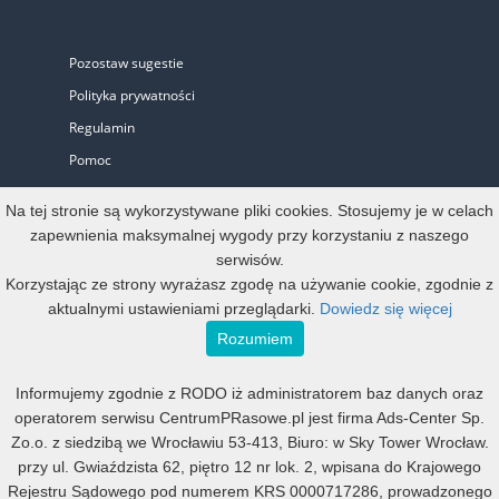
Pozostaw sugestie
Polityka prywatności
Regulamin
Pomoc
Biuro Prasowe
Na tej stronie są wykorzystywane pliki cookies. Stosujemy je w celach
zapewnienia maksymalnej wygody przy korzystaniu z naszego
serwisów.
Oferta
Korzystając ze strony wyrażasz zgodę na używanie cookie, zgodnie z
aktualnymi ustawieniami przeglądarki.
Dowiedz się więcej
Start-up i Mikro firma
Rozumiem
Konto oficjalne
Informujemy zgodnie z RODO iż administratorem baz danych oraz
Małe, średnie i duże
operatorem serwisu CentrumPRasowe.pl jest firma Ads-Center Sp.
Mała agencja PR
Zo.o. z siedzibą we Wrocławiu 53-413, Biuro: w Sky Tower Wrocław.
Duża agencja PR
przy ul. Gwiaździsta 62, piętro 12 nr lok. 2, wpisana do Krajowego
Rejestru Sądowego pod numerem KRS 0000717286, prowadzonego
Program Partnerski