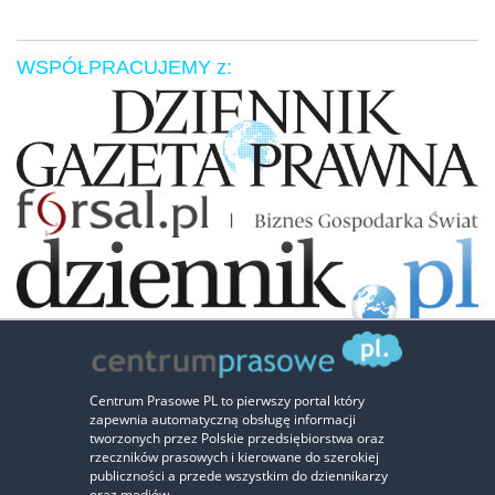
WSPÓŁPRACUJEMY z:
Zaufali nam:
Centrum Prasowe PL to pierwszy portal który
zapewnia automatyczną obsługę informacji
‹
›
tworzonych przez Polskie przedsiębiorstwa oraz
rzeczników prasowych i kierowane do szerokiej
publiczności a przede wszystkim do dziennikarzy
oraz mediów.