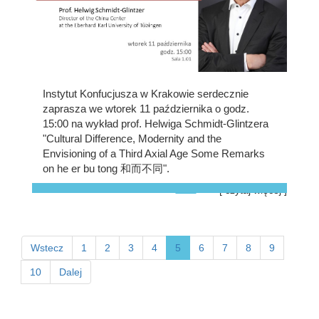
Instytut Konfucjusza w Krakowie serdecznie
zaprasza we wtorek 11 października o godz.
15:00 na wykład prof. Helwiga Schmidt-Glintzera
"Cultural Difference, Modernity and the
Envisioning of a Third Axial Age Some Remarks
on he er bu tong 和而不同".
[ czytaj więcej ]
Wstecz
1
2
3
4
5
6
7
8
9
10
Dalej