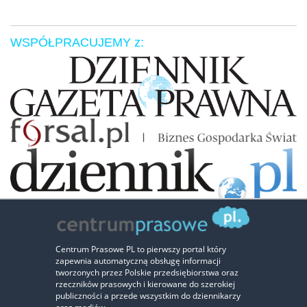
WSPÓŁPRACUJEMY z:
Zaufali nam:
Centrum Prasowe PL to pierwszy portal który
zapewnia automatyczną obsługę informacji
‹
›
tworzonych przez Polskie przedsiębiorstwa oraz
rzeczników prasowych i kierowane do szerokiej
publiczności a przede wszystkim do dziennikarzy