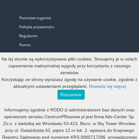
Pozostaw sugestie
Polityka prywatności
Regulamin
Pomoc
Biuro Prasowe
Na tej stronie są wykorzystywane pliki cookies. Stosujemy je w celach
zapewnienia maksymalnej wygody przy korzystaniu z naszego
serwisów.
Oferta
Korzystając ze strony wyrażasz zgodę na używanie cookie, zgodnie z
aktualnymi ustawieniami przeglądarki.
Dowiedz się więcej
Start-up i Mikro firma
Rozumiem
Konto oficjalne
Informujemy zgodnie z RODO iż administratorem baz danych oraz
Małe, średnie i duże
operatorem serwisu CentrumPRasowe.pl jest firma Ads-Center Sp.
Mała agencja PR
Zo.o. z siedzibą we Wrocławiu 53-413, Biuro: w Sky Tower Wrocław.
Duża agencja PR
przy ul. Gwiaździsta 62, piętro 12 nr lok. 2, wpisana do Krajowego
Rejestru Sądowego pod numerem KRS 0000717286, prowadzonego
Program Partnerski