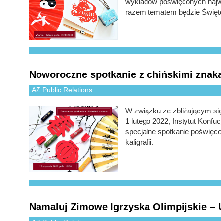
wykładów poświęconych najwa
razem tematem będzie Święto
Noworoczne spotkanie z chińskimi znak
AZ Public Relations
W związku ze zbliżającym si
1 lutego 2022, Instytut Konf
specjalne spotkanie poświęc
kaligrafii.
Namaluj Zimowe Igrzyska Olimpijskie – 