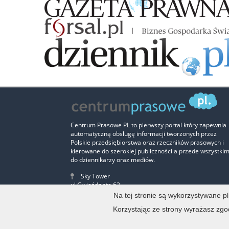
Centrum Prasowe PL to pierwszy portal który zapewnia
automatyczną obsługę informacji tworzonych przez
Polskie przedsiębiorstwa oraz rzeczników prasowych i
kierowane do szerokiej publiczności a przede wszystki
do dziennikarzy oraz mediów.
Sky Tower
ul.Gwiaździsta 62
Piętro 12, lokal nr 2
Na tej stronie są wykorzystywane p
53-413 Wrocław
Korzystając ze strony wyrażasz zgo
Telefon : +48 506 405 176