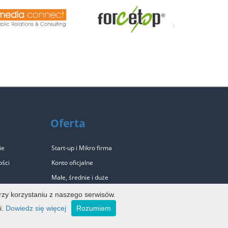
›
Oferta
ie
Start-up i Mikro firma
ości
Konto oficjalne
Małe, średnie i duże
Mała agencja PR
rzy korzystaniu z naszego serwisów.
Duża agencja PR
i.
Dowiedz się więcej
Rozumiem
Program Partnerski