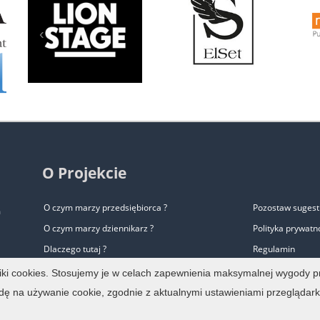
‹
O Projekcie
O czym marzy przedsiębiorca ?
Pozostaw sugest
m
O czym marzy dziennikarz ?
Polityka prywatn
Dlaczego tutaj ?
Regulamin
Zalety biura prasowego
Pomoc
liki cookies. Stosujemy je w celach zapewnienia maksymalnej wygody p
O co chodzi?
Biuro Prasowe
dę na używanie cookie, zgodnie z aktualnymi ustawieniami przeglądark