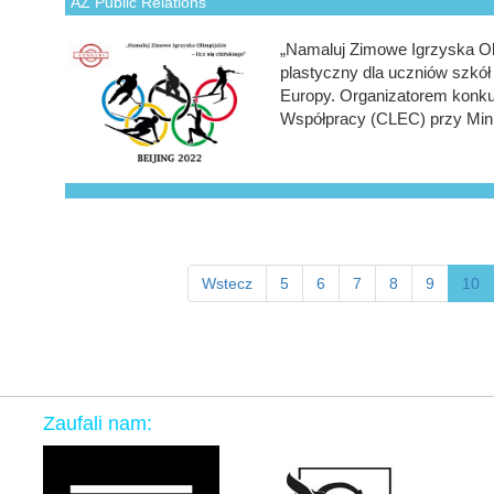
AZ Public Relations
„Namaluj Zimowe Igrzyska Oli
plastyczny dla uczniów szkó
Europy. Organizatorem konku
Współpracy (CLEC) przy Mini
Wstecz
5
6
7
8
9
10
Zaufali nam: