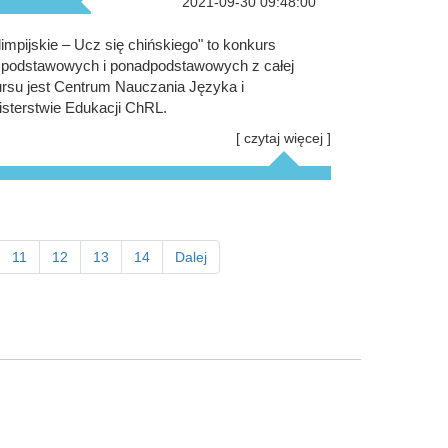
2021-09-30 09:48:00
mpijskie – Ucz się chińskiego" to konkurs
ł podstawowych i ponadpodstawowych z całej
rsu jest Centrum Nauczania Języka i
sterstwie Edukacji ChRL.
[ czytaj więcej ]
11
12
13
14
Dalej