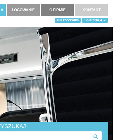
JA
LOGOWANIE
O FIRMIE
KONTAKT
Dla rzecznika
Spis firm A-Z
YSZUKAJ