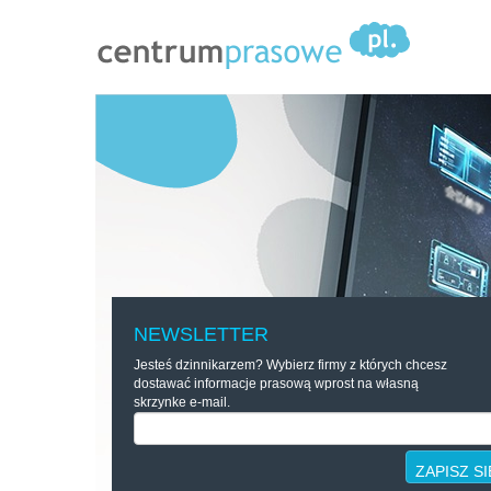
NEWSLETTER
Jesteś dzinnikarzem? Wybierz firmy z których chcesz
dostawać informacje prasową wprost na własną
skrzynke e-mail.
ZAPISZ SI