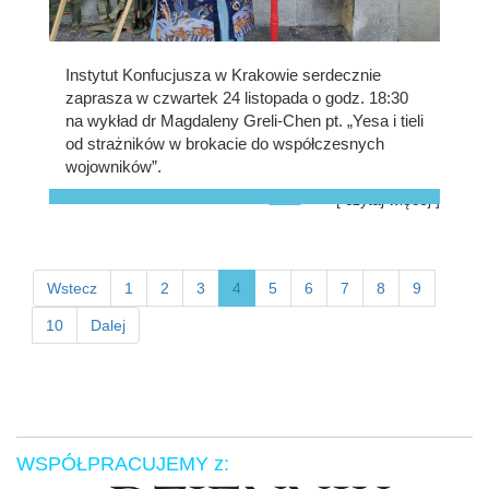
Instytut Konfucjusza w Krakowie serdecznie
zaprasza w czwartek 24 listopada o godz. 18:30
na wykład dr Magdaleny Greli-Chen pt. „Yesa i tieli
od strażników w brokacie do współczesnych
wojowników”.
[ czytaj więcej ]
Wstecz
1
2
3
4
5
6
7
8
9
10
Dalej
WSPÓŁPRACUJEMY z: