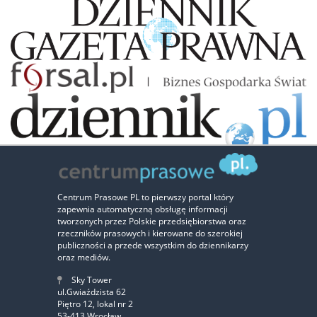
Zaufali nam:
Centrum Prasowe PL to pierwszy portal który
zapewnia automatyczną obsługę informacji
‹
›
tworzonych przez Polskie przedsiębiorstwa oraz
rzeczników prasowych i kierowane do szerokiej
publiczności a przede wszystkim do dziennikarzy
oraz mediów.
Sky Tower
ul.Gwiaździsta 62
Piętro 12, lokal nr 2
53-413 Wrocław